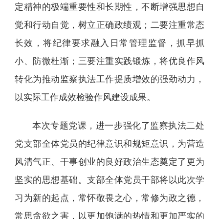
定精神的极端重要性和长期性，不断增强思想自
觉和行动自觉，树立正确政绩观；二要注重常态
长效，将纪律要求融入日常管理监督，抓早抓
小、防微杜渐；三要注重实践锻炼，将优良作风
转化为推动监察执法工作提质增效的强劲动力，
以实际工作成效检验作风建设成果。
本次专题党课，进一步强化了监察执法二处
党支部全体党员的纪律意识和规矩意识，为营造
风清气正、干事创业的良好政治生态奠定了更为
坚实的思想基础。支部全体党员干部将以此次学
习为新的起点，常怀敬畏之心，常修为政之德，
常思贪欲之害，以更加饱满的热情和更加严实的