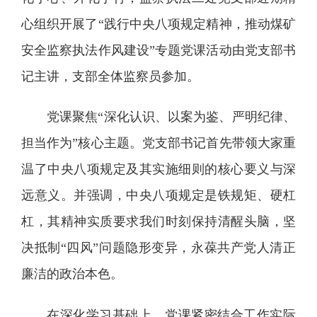
心组织开展了“践行中央八项规定精神，推动煤矿
安全监察执法作风建设”专题党课活动由党支部书
记主讲，支部全体监察员参加。
党课聚焦“深化认识、以案为鉴、严明纪律、
担当作为”核心主题。党支部书记首先带领大家重
温了中央八项规定及其实施细则的核心要义与深
远意义。并强调，中央八项规定是铁规矩、硬杠
杠，其精神实质要求我们时刻保持清醒头脑，坚
决抵制“四风”问题隐形变异，永葆共产党人清正
廉洁的政治本色。
在深化学习基础上，党课紧密结合工作实际