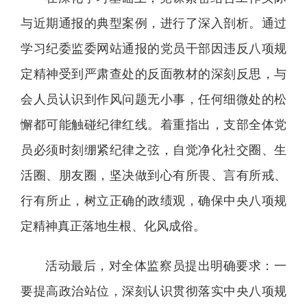
与近期通报的典型案例，进行了深入剖析。通过
学习纪委监委网站通报的党员干部因违反八项规
定精神受到严肃查处的反面教材的深刻反思，与
会人员认识到作风问题无小事，任何细微处的松
懈都可能触碰纪律红线。着重指出，支部全体党
员必须时刻绷紧纪律之弦，自觉净化社交圈、生
活圈、朋友圈，坚决做到心有所畏、言有所戒、
行有所止，树立正确的政绩观，确保中央八项规
定精神真正落地生根、化风成俗。
活动最后，对全体监察员提出明确要求：一
要提高政治站位，深刻认识贯彻落实中央八项规