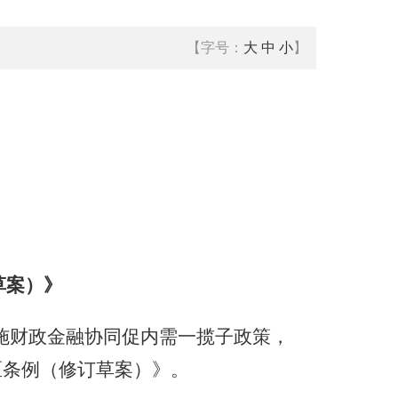
【字号：
大
中
小
】
草案）》
实施财政金融协同促内需一揽子政策，
区条例（修订草案）》。