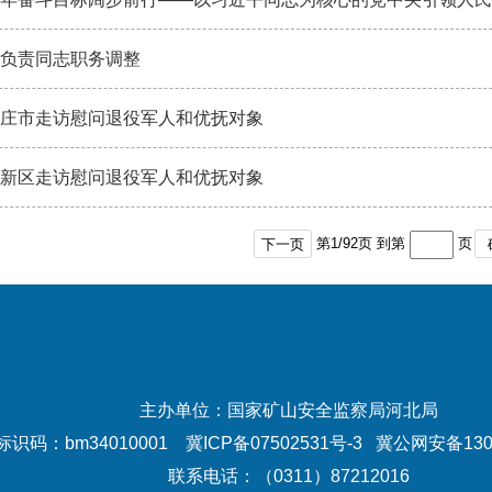
负责同志职务调整
庄市走访慰问退役军人和优抚对象
新区走访慰问退役军人和优抚对象
第
1
/
92
页 到第
页
下一页
主办单位：国家矿山安全监察局河北局
识码：bm34010001
冀ICP备07502531号-3
冀公网安备1301
联系电话：（0311）87212016